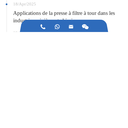
18/Apr/2025
Applications de la presse à filtre à tour dans les
industries minières et chimiques



08/Apr/2025
Principe de fonctionnement du filtre à vide
horizontal, applications et perspectives futures
15/Jan/2025
Le projet d'amélioration du filtre de la ceinture
africaine a réussi la production
02/Jan/2025
Meilleures fonctionnalités à rechercher dans les
machines de filtration modernes
02/Jan/2025